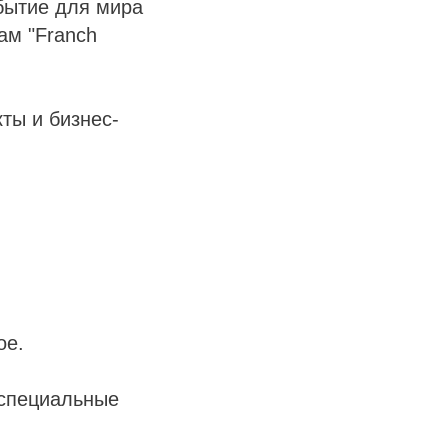
бытие для мира
ам "Franch
ты и бизнес-
ое.
 специальные